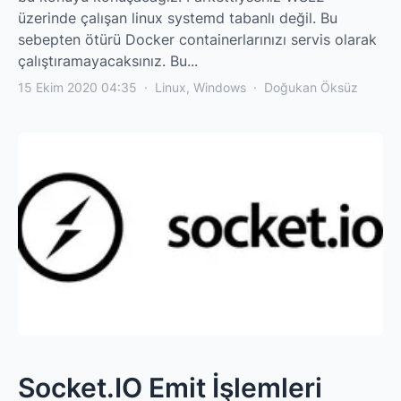
üzerinde çalışan linux systemd tabanlı değil. Bu
sebepten ötürü Docker containerlarınızı servis olarak
çalıştıramayacaksınız. Bu...
15 Ekim 2020 04:35
·
Linux
,
Windows
·
Doğukan Öksüz
Socket.IO Emit İşlemleri