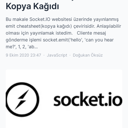
Kopya Kağıdı
Bu makale Socket.IO websitesi üzerinde yayınlanmış
emit cheatsheet(kopya kağıdı) çevirisidir. Anlaşılabilir
olması için yayınlamak istedim. Cliente mesaj
gönderme işlemi socket.emit('hello', 'can you hear
me?', 1, 2, 'ab...
9 Ekim 2020 23:47
·
JavaScript
·
Doğukan Öksüz