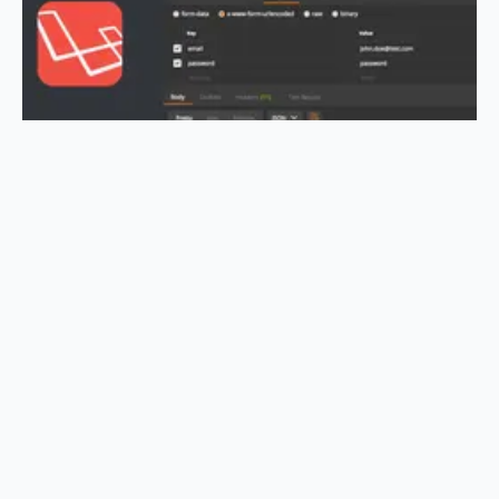
Laravel Passport ile API
Authentication (Doğrulama)
Yazdığınız API'ların bazı zamanlar güvensiz olduğunu,
bu sistemde kullanıcı girişi olsa, ama nasıl yaparım
diye düşündüğünüz olmuştur. Normal şartlarda bu işi
JWT token sistemi implemente ederek yapabiliyoruz
ancak bu siste...
23 Haziran 2020 21:17
·
PHP
·
Doğukan Öksüz