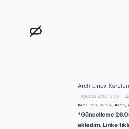
Doğukan Öksüz
Arch Linux Kurulum
1 Ağustos 2019 13:00
·
Li
,
,
,
#
Arch Linux
#
Linux
#
Arch
*Güncelleme 26.
ekledim. Linke tıkl