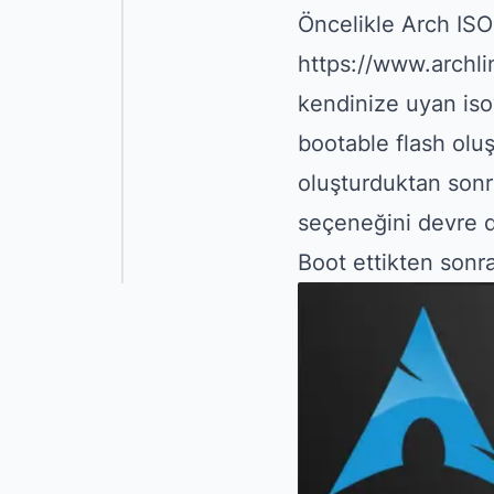
Öncelikle Arch ISO
https://www.archl
kendinize uyan isoy
bootable flash olu
oluşturduktan sonr
seçeneğini devre dı
Boot ettikten sonr