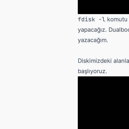
fdisk -l
komutu i
yapacağız. Dualboo
yazacağım.
Diskimizdeki alan
başlıyoruz.