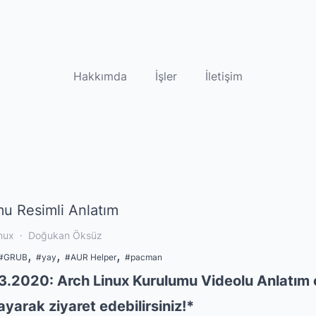
Hakkımda
İşler
İletişim
u Resimli Anlatım
nux
·
Doğukan Öksüz
,
,
,
#
GRUB
#
yay
#
AUR Helper
#
pacman
03.2020:
Arch Linux Kurulumu Videolu Anlatım
ayarak ziyaret edebilirsiniz!*