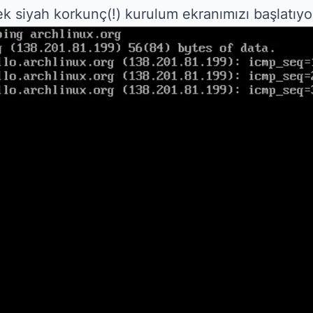
ek siyah korkunç(!) kurulum ekranımızı başlatıyo