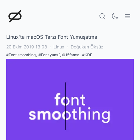
Doğukan Öksüz
Linux'ta macOS Tarzı Font Yumuşatma
20 Ekim 2019 13:08
·
Linux
·
Doğukan Öksüz
,
,
#
Font smoothing
#
Font yumu\u015fatma
#
KDE