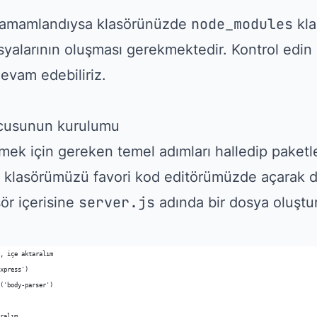
node_modules
tamamlandıysa klasörünüzde
kla
yalarının oluşması gerekmektedir. Kontrol edin
evam edebiliriz.
cusunun kurulumu
lmek için gereken temel adımları halledip paketl
klasörümüzü favori kod editörümüzde açarak 
server.js
ör içerisine
adında bir dosya oluştur