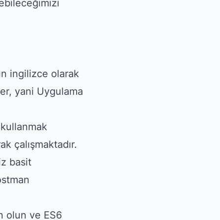
irebileceğimizi
n ingilizce olarak
er, yani Uygulama
a kullanmak
ak çalışmaktadır.
z basit
Postman
in olun ve ES6