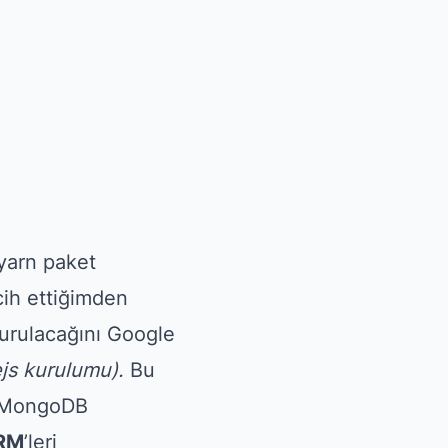
/yarn paket
ih ettiğimden
kurulacağını Google
js kurulumu).
Bu
n MongoDB
RM
’leri