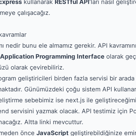
Express
kullanarak
RESTful API
’ları nasıl gelişt
meye çalışacağız.
kavramlar
ı nedir bunu ele almamız gerekir. API kavramını
Application Programming Interface
olarak geç
ü olarak çevirebiliriz.
gram geliştiricileri birden fazla servisi bir arad
maktadır. Günümüzdeki çoğu sistem API kullanar
iştirme sebebimiz ise next.js ile geliştireceğimi
d servisini yazmak olacak. API testimiz için 
acağız. Altta linki mevcuttur.
tmeden önce
JavaScript
geliştirebildiğinize em