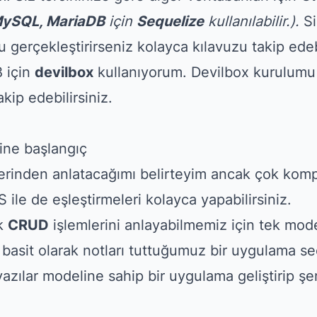
ySQL, MariaDB
için
Sequelize
kullanılabilir.).
S
erçekleştirirseniz kolayca kılavuzu takip edebi
 için
devilbox
kullanıyorum.
Devilbox kurulumu 
kip edebilirsiniz.
ine başlangıç
erinden anlatacağımı belirteyim ancak çok kom
le de eşleştirmeleri kolayca yapabilirsiniz.
k
CRUD
işlemlerini anlayabilmemiz için tek mode
n basit olarak notları tuttuğumuz bir uygulama s
azılar modeline sahip bir uygulama geliştirip ş