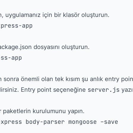
n, uygulamanız için bir klasör oluşturun.
xpress-app
ckage.json dosyasını oluşturun.
ess-app
sonra önemli olan tek kısım şu anlık entry point
server.js
lirsiniz. Entry point seçeneğine
yazı
 paketlerin kurulumunu yapın.
express body-parser mongoose –save