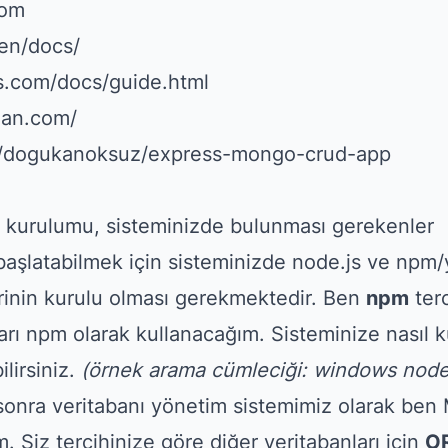
com
/en/docs/
s.com/docs/guide.html
man.com/
om/dogukanoksuz/express-mongo-crud-app
 kurulumu, sisteminizde bulunması gerekenler
 başlatabilmek için sisteminizde node.js ve npm
irinin kurulu olması gerekmektedir. Ben
npm
terc
arı npm olarak kullanacağım. Sisteminize nasıl 
ilirsiniz.
(örnek arama cümleciği: windows node
 sonra veritabanı yönetim sistemimiz olarak be
. Siz tercihinize göre diğer veritabanları için
O