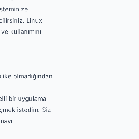
isteminize
lirsiniz. Linux
ve kullanımını
plike olmadığından
lli bir uygulama
eçmek istedim. Siz
emayı