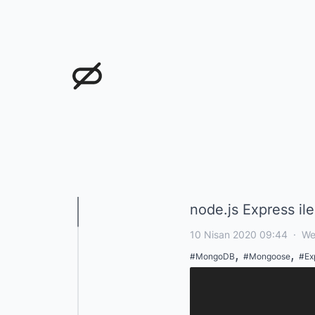
Doğukan Öksüz
node.js Express il
10 Nisan 2020 09:44
·
We
,
,
#
MongoDB
#
Mongoose
#
Ex