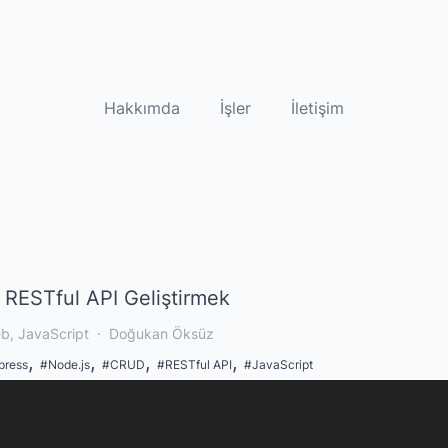
Hakkımda
İşler
İletişim
e RESTful API Geliştirmek
b
,
JavaScript
·
Doğukan Öksüz
,
,
,
,
press
#
Node.js
#
CRUD
#
RESTful API
#
JavaScript