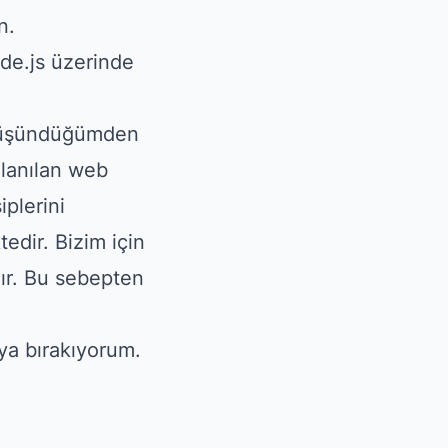
n.
ode.js üzerinde
e düşündüğümden
lanılan web
plerini
edir. Bizim için
dır. Bu sebepten
ıya bırakıyorum.