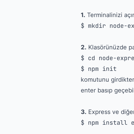
1.
Terminalinizi açı
$ mkdir node-e
2.
Klasörünüzde pa
$ cd node-expr
$ npm init
komutunu girdikten 
enter basıp geçebi
3.
Express ve diğer
$ npm install 