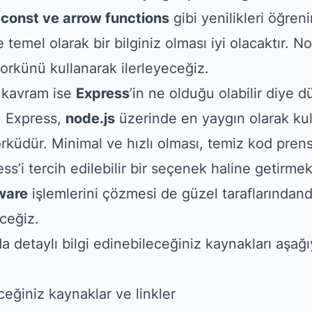
 const ve arrow functions
gibi yenilikleri öğreni
temel olarak bir bilginiz olması iyi olacaktır. N
rkünü kullanarak ilerleyeceğiz.
 kavram ise
Express
’in ne olduğu olabilir diy
. Express,
node.js
üzerinde en yaygın olarak kul
küdür. Minimal ve hızlı olması, temiz kod prensi
’i tercih edilebilir bir seçenek haline getirmekt
ware
işlemlerini çözmesi de güzel taraflarından
eceğiz.
 detaylı bilgi edinebileceğiniz kaynakları aşağ
eğiniz kaynaklar ve linkler