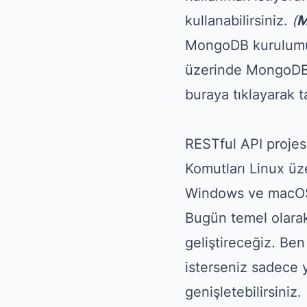
kullanabilirsiniz.
(
M
MongoDB kurulumu g
üzerinde MongoDB
buraya tıklayarak ta
RESTful API projes
Komutları Linux üz
Windows ve macOS i
Bugün temel olara
geliştireceğiz. Be
isterseniz sadece y
genişletebilirsiniz.