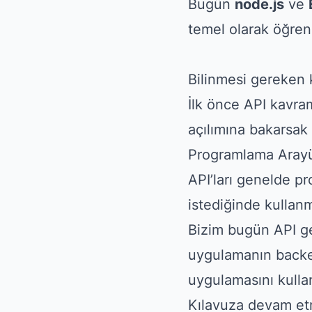
Bugün
n
ode.js
ve
temel olarak öğren
Bilinmesi gereken 
İlk önce API kavram
açılımına bakarsak
Programlama Arayüz
API’ları genelde pro
istediğinde kullan
Bizim bugün API gel
uygulamanın backen
uygulamasını kullan
Kılavuza devam e