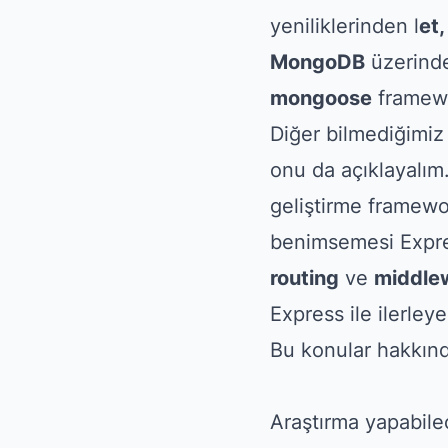
yeniliklerinden l
et,
MongoDB
üzerinde 
mongoose
framewo
Diğer bilmediğimiz
onu da açıklayalım
geliştirme framewor
benimsemesi Express
routing
ve
middle
Express ile ilerley
Bu konular hakkında
Araştırma yapabilec