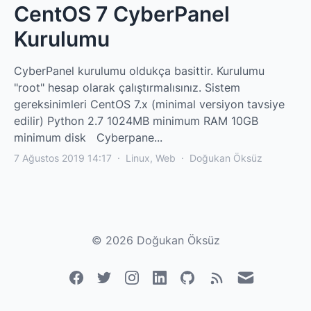
CentOS 7 CyberPanel
Kurulumu
CyberPanel kurulumu oldukça basittir. Kurulumu
"root" hesap olarak çalıştırmalısınız. Sistem
gereksinimleri CentOS 7.x (minimal versiyon tavsiye
edilir) Python 2.7 1024MB minimum RAM 10GB
minimum disk Cyberpane...
7 Ağustos 2019 14:17
·
Linux
,
Web
·
Doğukan Öksüz
©
2026
Doğukan Öksüz