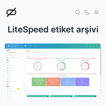
Doğukan Öksüz
LiteSpeed
etiket arşivi