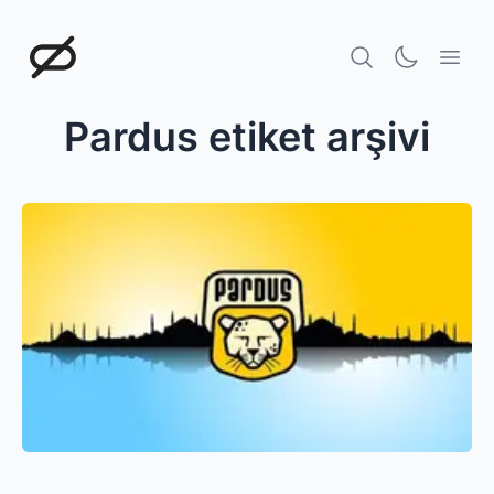
Doğukan Öksüz
Pardus
etiket arşivi